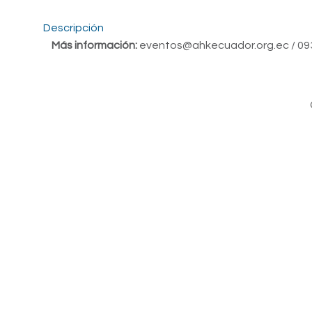
Descripción
Más información:
eventos
@ahkecuador.org.ec
/ 0