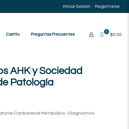
Iniciar Sesión
Registrarse
0
Carrito
Preguntas Frecuentes
$0.00
os AHK y Sociedad
de Patología
ndrome Cardiorrenal Metabólico I Diagnóstico